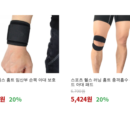
헬스 홈트 임산부 손목 아대 보호
스포츠 헬스 러닝 홈트 충격흡수 
드 아대 패드
6,700원
7원
5,424원
20%
20%