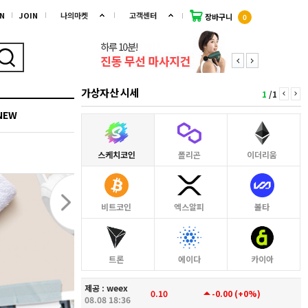
N
JOIN
나의마켓
고객센터
장바구니
0
가상자산 시세
1
/
1
keyboard_arrow_left
keyboard_arrow_right
NEW
이달의 추천
스케치코인
폴리곤
이더리움
비트코인
엑스알피
볼타
트론
에이다
카이아
제공 :
weex
arrow_drop_up
0.10
-0.00
(
+0%
)
08.08 18:36