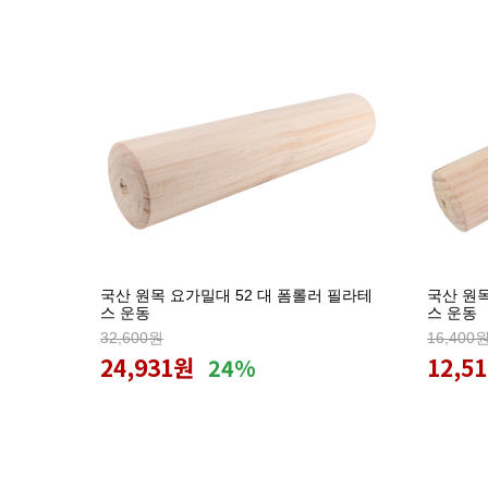
국산 원목 요가밀대 52 대 폼롤러 필라테
국산 원목
스 운동
스 운동
32,600원
16,400
24,931원
12,5
24%