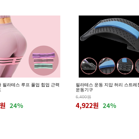
가 필라테스 루프 풀업 힙업 근력
필라테스 운동 지압 허리 스트레
드
운동기구
6,400원
7원
4,922원
24%
24%