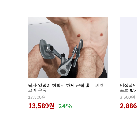
남자 엉덩이 허벅지 하체 근력 홈트 케켈
안정적인
코어 운동
포츠 발
17,800원
3,600원
13,589원
2,88
24%