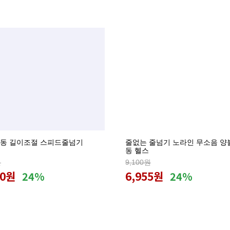
동 길이조절 스피드줄넘기
줄없는 줄넘기 노라인 무소음 양
동 헬스
원
9,100원
80원
6,955원
24%
24%