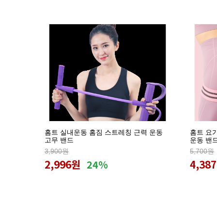
홈트 실내운동 홈짐 스트레칭 근력 운동
홈트 요
고무 밴드
운동 밴
3,900원
5,700원
2,996원
4,38
24%