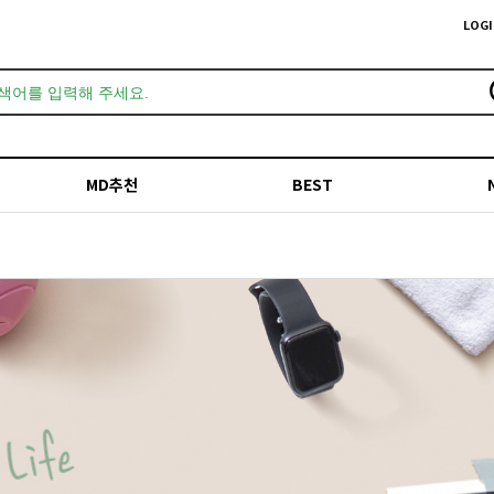
LOGI
MD추천
BEST