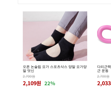
오픈 논슬립 요가 스포츠삭스 양말 요가양
다리근력
말 덧신
근 운동
2,700원
2,700원
2,109원
2,03
22%