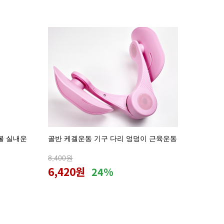
볼 실내운
골반 케겔운동 기구 다리 엉덩이 근육운동
8,400원
6,420원
24%