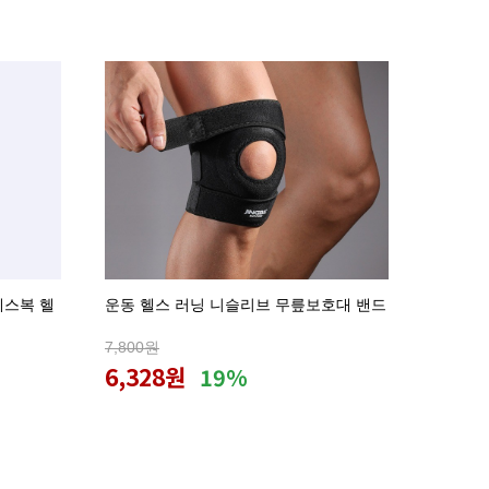
테스복 헬
운동 헬스 러닝 니슬리브 무릎보호대 밴드
7,800원
6,328원
19%