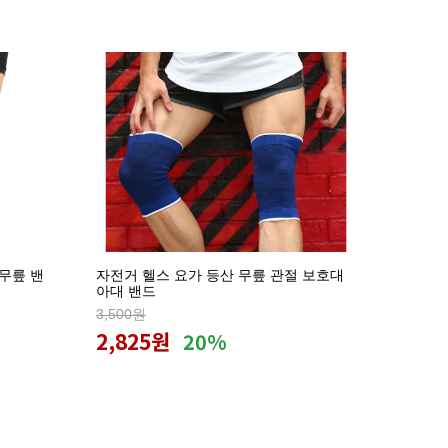
무릎 밴
자전거 헬스 요가 등산 무릎 관절 보호대
아대 밴드
3,500원
2,825원
20%