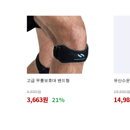
고급 무릎보호대 밴드형
유산소운
4,600원
19,600
3,663원
14,9
21%