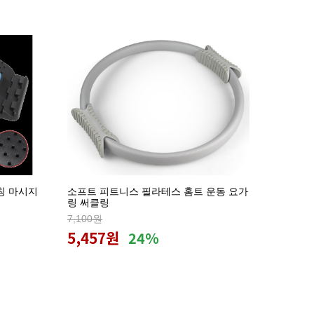
칭 마시지
소프트 피트니스 필라테스 홈트 운동 요가
링 써클링
7,100원
5,457원
24%