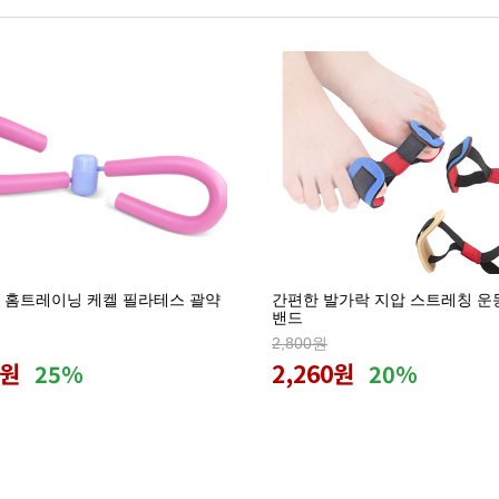
 홈트레이닝 케켈 필라테스 괄약
간편한 발가락 지압 스트레칭 운
밴드
2,800원
3원
2,260원
25%
20%