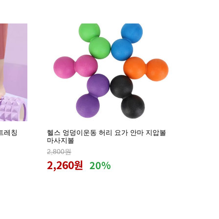
트레칭
헬스 엉덩이운동 허리 요가 안마 지압볼
마사지볼
2,800원
2,260원
20%