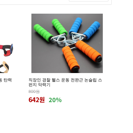
동 탄력
직장인 경찰 헬스 운동 전완근 논슬립 스
펀지 악력기
800원
642원
20%