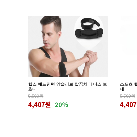
헬스 배드민턴 암슬리브 팔꿈치 테니스 보
스포츠 
호대
대
5,500원
5,500원
4,407원
4,40
20%