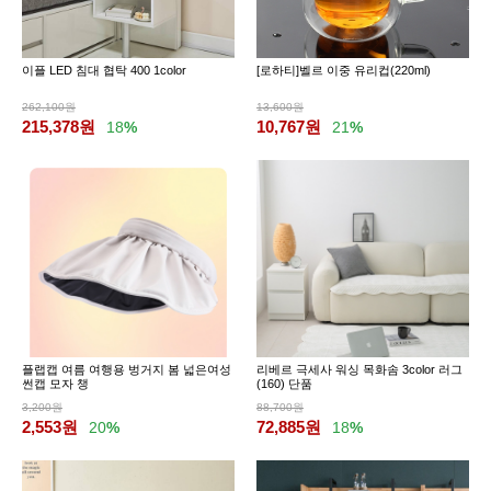
이플 LED 침대 협탁 400 1color
[로하티]벨르 이중 유리컵(220ml)
262,100원
13,600원
215,378
원
10,767
원
18
%
21
%
플랩캡 여름 여행용 벙거지 봄 넓은여성
리베르 극세사 워싱 목화솜 3color 러그
썬캡 모자 챙
(160) 단품
3,200원
88,700원
2,553
원
72,885
원
20
%
18
%