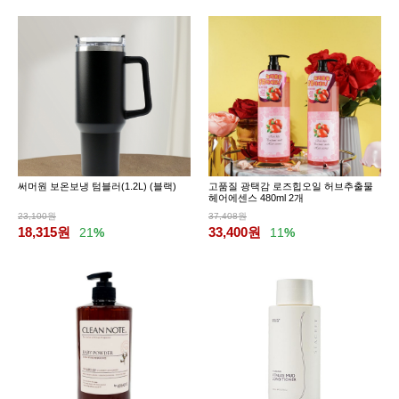
써머원 보온보냉 텀블러(1.2L) (블랙)
고품질 광택감 로즈힙오일 허브추출물
헤어에센스 480ml 2개
23,100원
37,408원
18,315
원
33,400
원
21
%
11
%