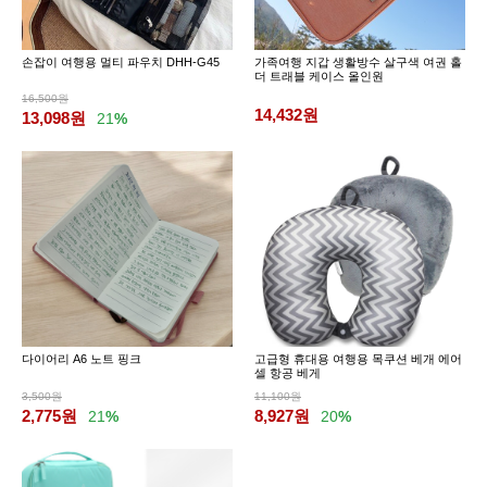
손잡이 여행용 멀티 파우치 DHH-G45
가족여행 지갑 생활방수 살구색 여권 홀
더 트래블 케이스 올인원
16,500원
14,432
원
13,098
원
21
%
다이어리 A6 노트 핑크
고급형 휴대용 여행용 목쿠션 베개 에어
셀 항공 베게
3,500원
11,100원
2,775
원
8,927
원
21
%
20
%