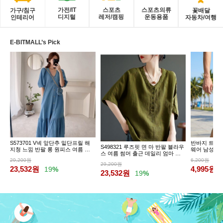
가전/IT
스포츠
스포츠의류
가구/침구
꽃배달
디지털
레저/캠핑
운동용품
인테리어
자동차/여행
E-BITMALL’s Pick
S573701 V넥 앞단추 밑단프릴 해
반바지 트레이
S498321 루즈핏 면 마 반팔 블라우
지청 느낌 반팔 롱 원피스 여름 데
웨어 남성 팬
스 여름 썸머 출근 데일리 엄마 마
일리
담 빅사이즈
29,200원
6,200원
29,200원
23,532
원
4,995
원
19
%
23,532
원
19
%