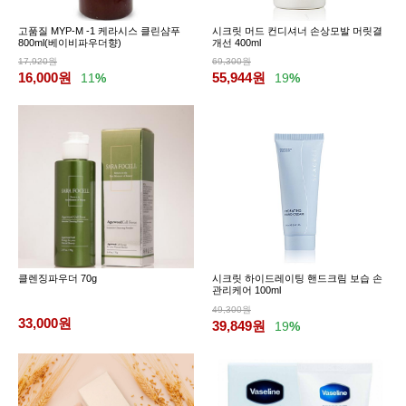
고품질 MYP-M -1 케라시스 클린샴푸
시크릿 머드 컨디셔너 손상모발 머릿결
800ml(베이비파우더향)
개선 400ml
17,920원
69,300원
16,000
원
55,944
원
11
%
19
%
클렌징파우더 70g
시크릿 하이드레이팅 핸드크림 보습 손
관리케어 100ml
49,300원
33,000
원
39,849
원
19
%