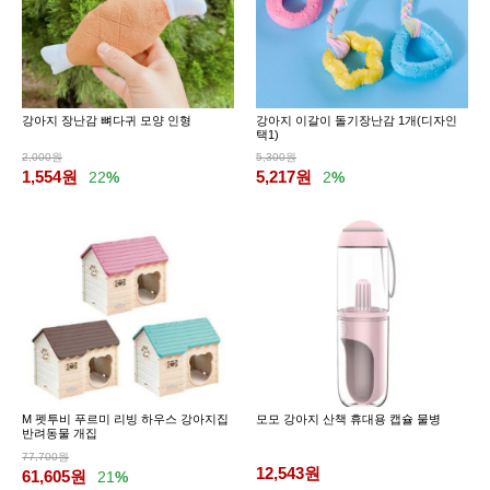
강아지 장난감 뼈다귀 모양 인형
강아지 이갈이 돌기장난감 1개(디자인
택1)
2,000원
5,300원
1,554
원
5,217
원
22
%
2
%
M 펫투비 푸르미 리빙 하우스 강아지집
모모 강아지 산책 휴대용 캡슐 물병
반려동물 개집
77,700원
12,543
원
61,605
원
21
%