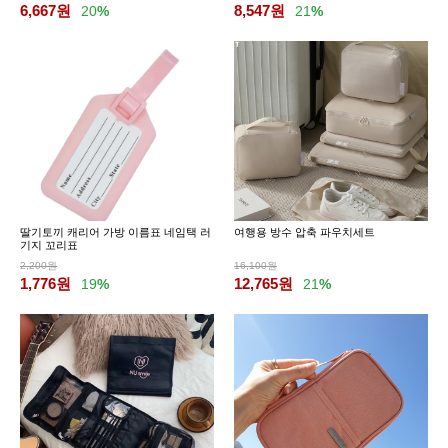
6,667
원
8,547
원
20
%
21
%
딸기토끼 캐리어 가방 이름표 네임택 러
여행용 방수 압축 파우치세트
기지 꼬리표
2,200원
16,100원
1,776
원
12,765
원
19
%
21
%