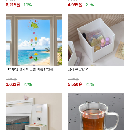
6,215
원
4,995
원
19
%
21
%
DIY 투명 썬캐쳐 모빌 여름 (2인용)
정리 수납함 M
5,000원
7,000원
3,663
원
5,550
원
27
%
21
%