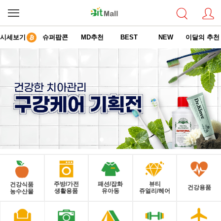
시세보기
슈퍼팝콘
MD추천
BEST
NEW
이달의 추천
주방/가전
패션/잡화
뷰티
건강식품
건강용품
생활용품
유아동
쥬얼리/헤어
농수산물