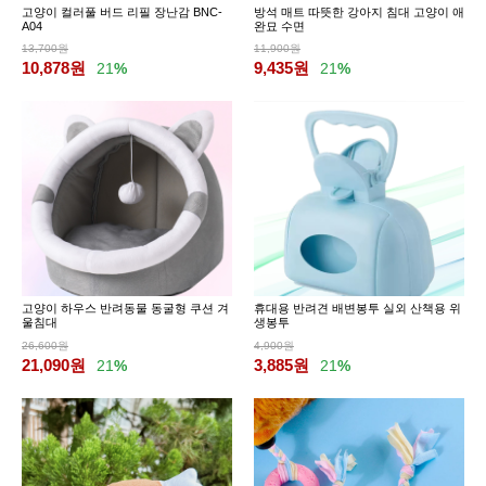
고양이 컬러풀 버드 리필 장난감 BNC-
방석 매트 따뜻한 강아지 침대 고양이 애
A04
완묘 수면
13,700원
11,900원
10,878
원
9,435
원
21
%
21
%
고양이 하우스 반려동물 동굴형 쿠션 겨
휴대용 반려견 배변봉투 실외 산책용 위
울침대
생봉투
26,600원
4,900원
21,090
원
3,885
원
21
%
21
%