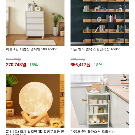
이플 4단 서랍장 원목발 500 1color
이플 엘다 원목 스틸장식장 1color
329,500원
798,700원
270,748
원
656,417
원
18
%
18
%
2개세트) 입체 달조명 3D 힐링무드등 인
다용도 4단 플라스틱 조립선반