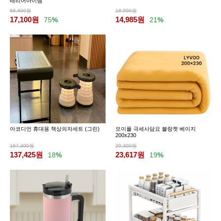
테리어아이템
68,400원
18,900원
17,100
원
14,985
원
75
%
21
%
아코디언 휴대용 책상의자세트 (그린)
모이플 극세사담요 블랑켓 베이지
200x230
167,300원
29,300원
137,425
원
23,617
원
18
%
19
%