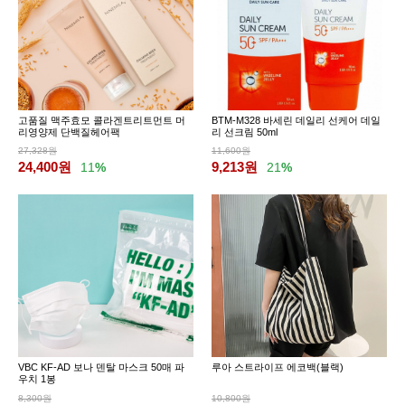
고품질 맥주효모 콜라겐트리트먼트 머
BTM-M328 바세린 데일리 선케어 데일
리영양제 단백질헤어팩
리 선크림 50ml
27,328원
11,600원
24,400
원
9,213
원
11
%
21
%
VBC KF-AD 보나 덴탈 마스크 50매 파
루아 스트라이프 에코백(블랙)
우치 1봉
8,300원
10,800원