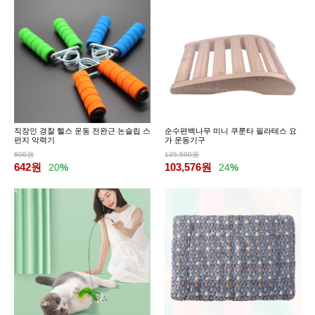
직장인 경찰 헬스 운동 전완근 논슬립 스
순수편백나무 미니 쿠룬타 필라테스 요
펀지 악력기
가 운동기구
800원
135,500원
642
원
103,576
원
20
%
24
%