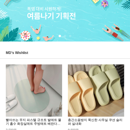
MD’s Wishlist
빨아쓰는 무지 파스텔 규조토 발매트 물
층간소음방지 푹신한 사무실 쿠션 슬리
기 흡수 화장실매트 주방매트 베란다매
퍼 실내화
트
7,700원
6,300원