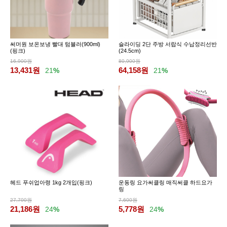
써머원 보온보냉 빨대 텀블러(900ml)
슬라이딩 2단 주방 서랍식 수납정리선반
(핑크)
(24.5cm)
16,900원
80,900원
13,431
원
64,158
원
21
%
21
%
헤드 푸쉬업아령 1kg 2개입(핑크)
운동링 요가써클링 매직써클 하드요가
링
27,700원
7,600원
21,186
원
5,778
원
24
%
24
%